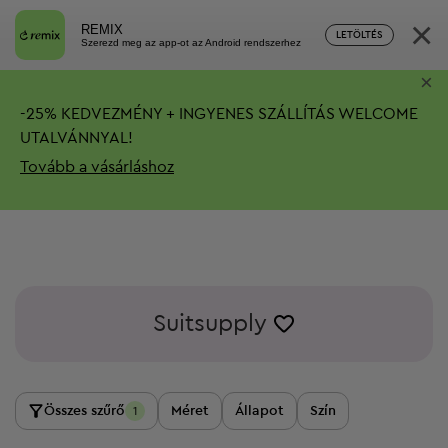
×
REMIX
LETÖLTÉS
Szerezd meg az app-ot az Android rendszerhez
×
-
25%
KEDVEZMÉNY + INGYENES SZÁLLÍTÁS
WELCOME
UTALVÁNNYAL!
Tovább a vásárláshoz
Suitsupply
Összes szűrő
Méret
Állapot
Szín
1