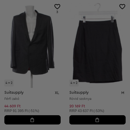
3
4 = 2
4 = 2
Suitsupply
Suitsupply
XL
M
Férfi zakó
Rövid szoknya
44 609 Ft
20 169 Ft
Ajánlott ár:
Ajánlott ár:
RRP
91 395 Ft (-51%)
RRP
43 637 Ft (-53%)