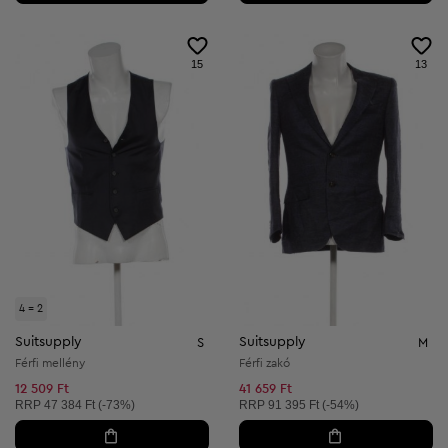
15
13
4 = 2
Suitsupply
Suitsupply
S
M
Férfi mellény
Férfi zakó
12 509 Ft
41 659 Ft
Ajánlott ár:
Ajánlott ár:
RRP
47 384 Ft (-73%)
RRP
91 395 Ft (-54%)