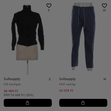
5
15
Suitsupply
Suitsupply
S
M
Női kardigán
Férfi nadrág
43 578 Ft
38 989 Ft
Ajánlott ár:
RRP
54 688 Ft (-28%)