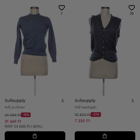
7
29
Suitsupply
Suitsupply
S
S
Női pulóver
Női kardigán
Kezdő ár:
Kezdő ár:
10 823 Ft
-33%
26 389 Ft
-18%
Discount Price:
Discount Price:
Csökkentett ár:
7 220 Ft
Csökkentett ár:
21 469 Ft
Ajánlott ár:
RRP
54 688 Ft (-60%)