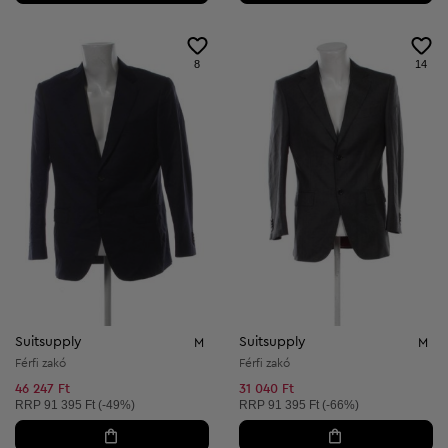
8
14
Suitsupply
Suitsupply
M
M
Férfi zakó
Férfi zakó
46 247 Ft
31 040 Ft
Ajánlott ár:
Ajánlott ár:
RRP
91 395 Ft (-49%)
RRP
91 395 Ft (-66%)