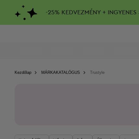
-
25%
KEDVEZMÉNY + INGYENES 
Kezdőlap
MÁRKAKATALÓGUS
Trustyle