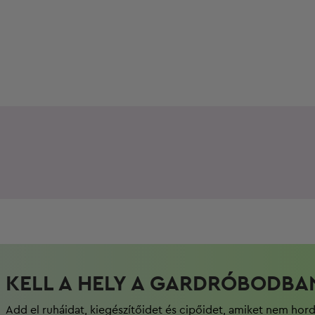
KELL A HELY A GARDRÓBODBA
Add el ruháidat, kiegészítőidet és cipőidet, amiket nem hor