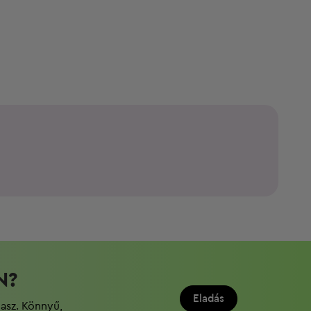
N?
Eladás
dasz. Könnyű,