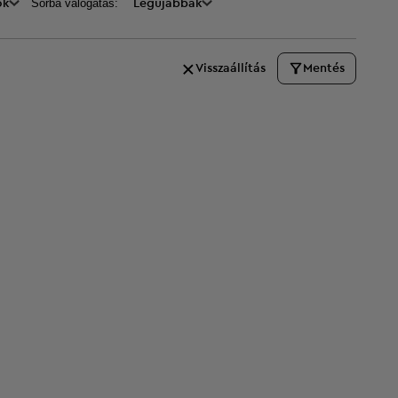
Sorba válogatás:
ők
Legújabbak
Visszaállítás
Mentés