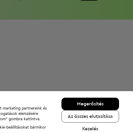
Megerősítés
nt marketing partnereink és
átogatások elemzésére
Az összes elutasítása
adom" gombra kattintva.
kie-beállításokat bármikor
Kezelés