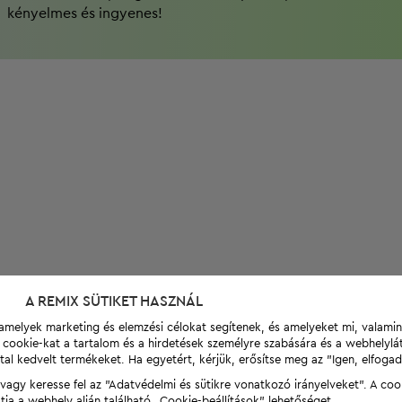
kényelmes és ingyenes!
A REMIX SÜTIKET HASZNÁL
t, amelyek marketing és elemzési célokat segítenek, és amelyeket mi, valami
a cookie-kat a tartalom és a hirdetések személyre szabására és a webhelyl
tal kedvelt termékeket. Ha egyetért, kérjük, erősítse meg az "Igen, elfog
agy keresse fel az "Adatvédelmi és sütikre vonatkozó irányelveket". A coo
tja a webhely alján található „Cookie-beállítások” lehetőséget.