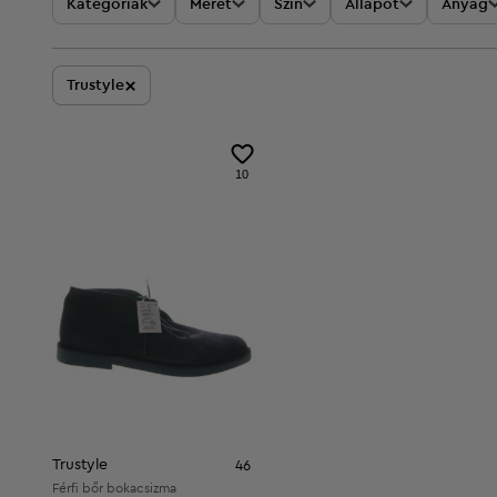
Kategóriák
Méret
Szín
Állapot
Anyag
×
Trustyle
10
Trustyle
46
Férfi bőr bokacsizma