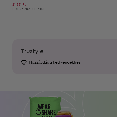
21 551 Ft
Ajánlott ár:
RRP
25 282 Ft (-14%)
Trustyle
Hozzáadás a kedvencekhez