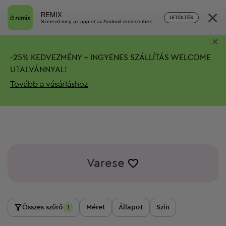
×
REMIX
LETÖLTÉS
Szerezd meg az app-ot az Android rendszerhez
×
-
25%
KEDVEZMÉNY + INGYENES SZÁLLÍTÁS
WELCOME
UTALVÁNNYAL!
Tovább a vásárláshoz
Varese
Összes szűrő
Méret
Állapot
Szín
1