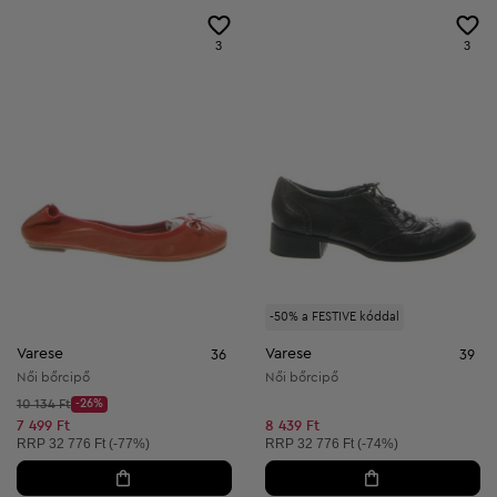
3
3
-50% a FESTIVE kóddal
Varese
Varese
36
39
Női bőrcipő
Női bőrcipő
Kezdő ár:
10 134 Ft
-26%
Discount Price:
Csökkentett ár:
7 499 Ft
8 439 Ft
Ajánlott ár:
Ajánlott ár:
RRP
32 776 Ft (-77%)
RRP
32 776 Ft (-74%)