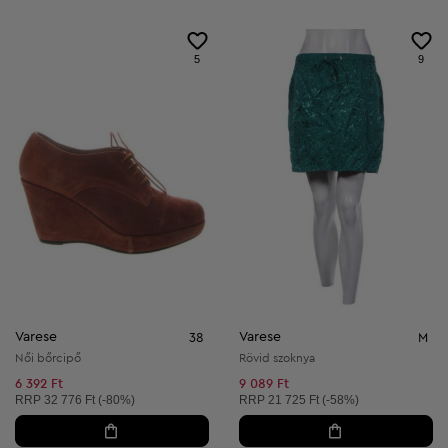
5
9
Varese
Varese
38
M
Női bőrcipő
Rövid szoknya
6 392 Ft
9 089 Ft
Ajánlott ár:
Ajánlott ár:
RRP
32 776 Ft (-80%)
RRP
21 725 Ft (-58%)