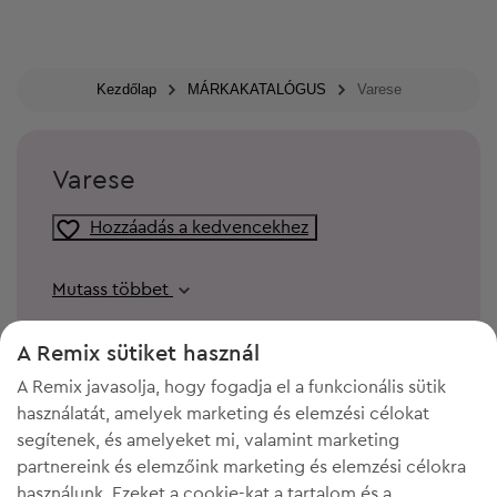
Kezdőlap
MÁRKAKATALÓGUS
Varese
Varese
Hozzáadás a kedvencekhez
Mutass többet
A Remix sütiket használ
A Remix javasolja, hogy fogadja el a funkcionális sütik
használatát, amelyek marketing és elemzési célokat
segítenek, és amelyeket mi, valamint marketing
partnereink és elemzőink marketing és elemzési célokra
használunk. Ezeket a cookie-kat a tartalom és a