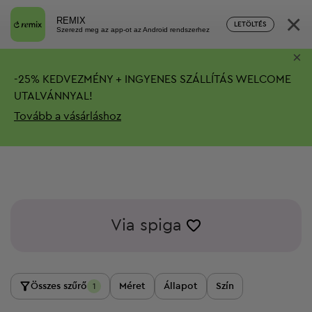
×
REMIX
LETÖLTÉS
Szerezd meg az app-ot az Android rendszerhez
×
-
25%
KEDVEZMÉNY + INGYENES SZÁLLÍTÁS
WELCOME
UTALVÁNNYAL!
Tovább a vásárláshoz
Via spiga
Összes szűrő
Méret
Állapot
Szín
1