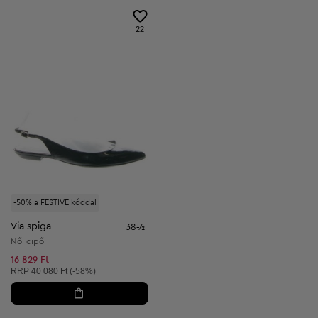
22
-50% a FESTIVE kóddal
Via spiga
38½
Női cipő
16 829 Ft
Ajánlott ár:
RRP
40 080 Ft (-58%)