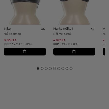
Nike
Márka nélküli
Márk
XS
XS
Női sporttop
Női melltartó
Női b
8 865 Ft
4 823 Ft
2 06
Ajánlott ár:
Ajánlott ár:
Ajánl
RRP
17 978 Ft (-50%)
RRP
5 245 Ft (-8%)
RRP