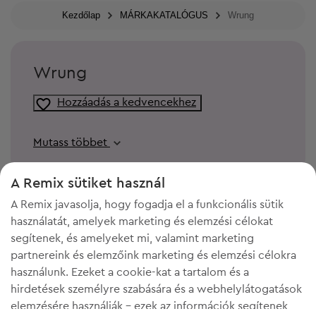
Kezdőlap
MÁRKAKATALÓGUS
Wrung
Wrung
Hozzáadás a kedvencekhez
Mutass többet
A Remix sütiket használ
A Remix javasolja, hogy fogadja el a funkcionális sütik
használatát, amelyek marketing és elemzési célokat
segítenek, és amelyeket mi, valamint marketing
partnereink és elemzőink marketing és elemzési célokra
használunk. Ezeket a cookie-kat a tartalom és a
hirdetések személyre szabására és a webhelylátogatások
elemzésére használják - ezek az információk segítenek
KELL A HELY A GARDRÓBODBAN?