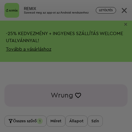
×
REMIX
LETÖLTÉS
Szerezd meg az app-ot az Android rendszerhez
×
-
25%
KEDVEZMÉNY + INGYENES SZÁLLÍTÁS
WELCOME
UTALVÁNNYAL!
Tovább a vásárláshoz
Wrung
Összes szűrő
Méret
Állapot
Szín
1