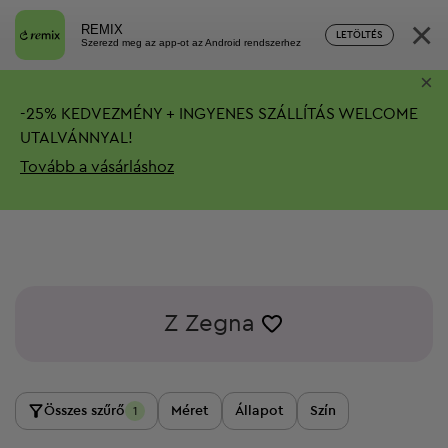
×
REMIX
LETÖLTÉS
Szerezd meg az app-ot az Android rendszerhez
×
-
25%
KEDVEZMÉNY + INGYENES SZÁLLÍTÁS
WELCOME
UTALVÁNNYAL!
Tovább a vásárláshoz
Z Zegna
Összes szűrő
Méret
Állapot
Szín
1