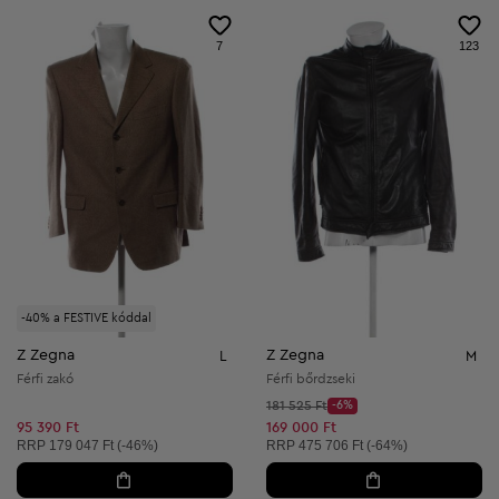
7
123
-40% a FESTIVE kóddal
Z Zegna
Z Zegna
L
M
Férfi zakó
Férfi bőrdzseki
Kezdő ár:
181 525 Ft
-6%
Discount Price:
Csökkentett ár:
95 390 Ft
169 000 Ft
Ajánlott ár:
Ajánlott ár:
RRP
179 047 Ft (-46%)
RRP
475 706 Ft (-64%)