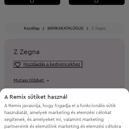
Kezdőlap
MÁRKAKATALÓGUS
Z Zegna
Z Zegna
Hozzáadás a kedvencekhez
Mutass többet
A Remix sütiket használ
A Remix javasolja, hogy fogadja el a funkcionális sütik
használatát, amelyek marketing és elemzési célokat
segítenek, és amelyeket mi, valamint marketing
partnereink és elemzőink marketing és elemzési célokra