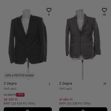
8
39
-40% a FESTIVE kóddal
Z Zegna
Z Zegna
L
M
Férfi zakó
Férfi zakó
Kezdő ár:
41 229 Ft
-30%
Discount Price:
Csökkentett ár:
28 539 Ft
41 684 Ft
Ajánlott ár:
Ajánlott ár:
RRP
120 424 Ft (-76%)
RRP
142 336 Ft (-70%)