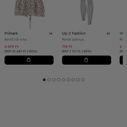
Primark
Up 2 Fashion
VIL
M
M
Rövid női ruha
Rövid szoknya
Rövi
2 079 Ft
719 Ft
2 38
Ajánlott ár:
Ajánlott ár:
Ajánl
RRP
10 487 Ft (-80%)
RRP
7 117 Ft (-89%)
RRP