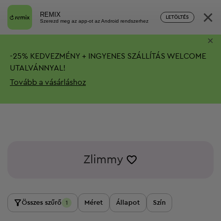
×
REMIX
LETÖLTÉS
Szerezd meg az app-ot az Android rendszerhez
×
-
25%
KEDVEZMÉNY + INGYENES SZÁLLÍTÁS
WELCOME
UTALVÁNNYAL!
Tovább a vásárláshoz
Zlimmy
Összes szűrő
Méret
Állapot
Szín
1