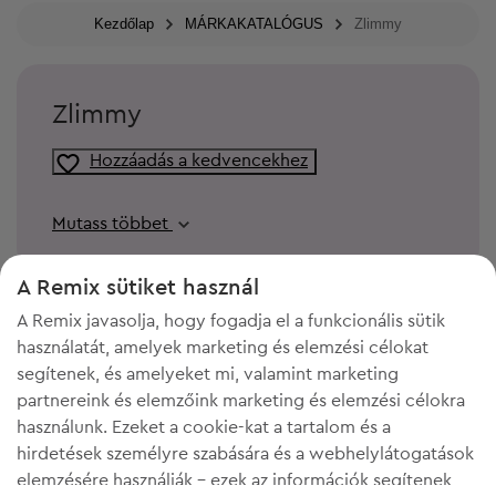
Kezdőlap
MÁRKAKATALÓGUS
Zlimmy
Zlimmy
Hozzáadás a kedvencekhez
Mutass többet
A Remix sütiket használ
A Remix javasolja, hogy fogadja el a funkcionális sütik
használatát, amelyek marketing és elemzési célokat
segítenek, és amelyeket mi, valamint marketing
partnereink és elemzőink marketing és elemzési célokra
használunk. Ezeket a cookie-kat a tartalom és a
hirdetések személyre szabására és a webhelylátogatások
elemzésére használják - ezek az információk segítenek
KELL A HELY A GARDRÓBODBAN?