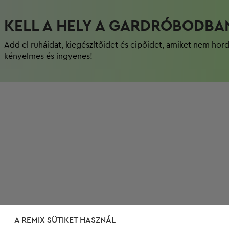
KELL A HELY A GARDRÓBODBA
Add el ruháidat, kiegészítőidet és cipőidet, amiket nem hor
kényelmes és ingyenes!
A REMIX SÜTIKET HASZNÁL