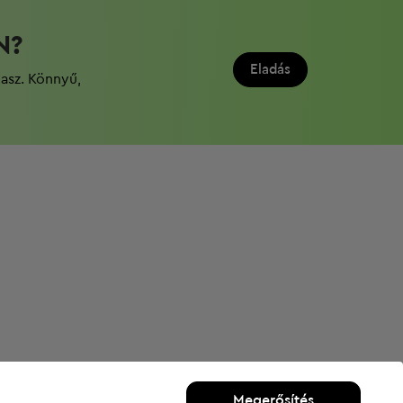
N?
Eladás
dasz. Könnyű,
Megerősítés