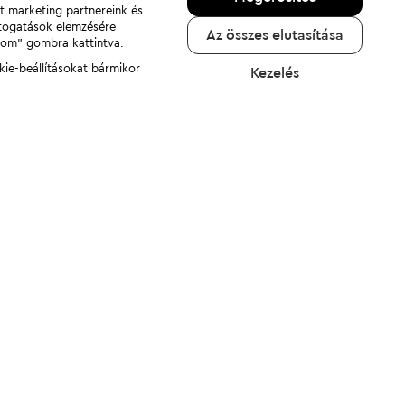
nt marketing partnereink és
átogatások elemzésére
Az összes elutasítása
adom" gombra kattintva.
kie-beállításokat bármikor
Kezelés