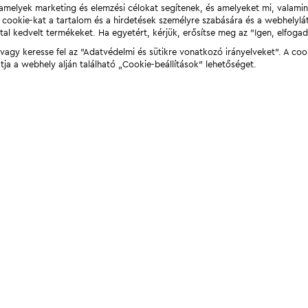
t, amelyek marketing és elemzési célokat segítenek, és amelyeket mi, valami
a cookie-kat a tartalom és a hirdetések személyre szabására és a webhelyl
tal kedvelt termékeket. Ha egyetért, kérjük, erősítse meg az "Igen, elfog
agy keresse fel az "Adatvédelmi és sütikre vonatkozó irányelveket". A coo
tja a webhely alján található „Cookie-beállítások” lehetőséget.