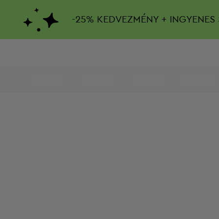
-
25%
KEDVEZMÉNY + INGYENES 