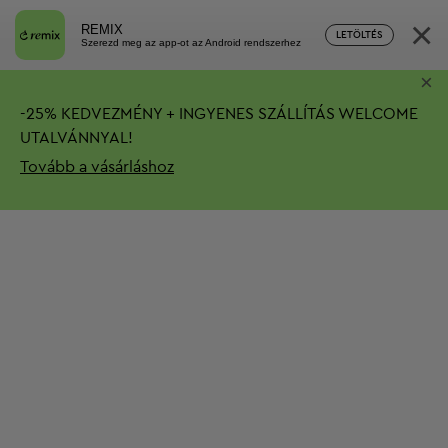
×
REMIX
LETÖLTÉS
Szerezd meg az app-ot az Android rendszerhez
×
-
25%
KEDVEZMÉNY + INGYENES SZÁLLÍTÁS
WELCOME
UTALVÁNNYAL!
Tovább a vásárláshoz