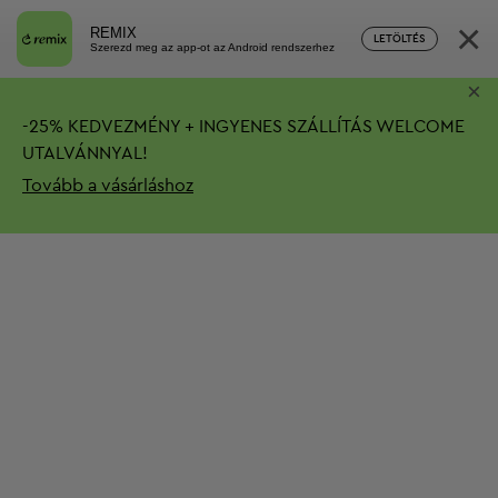
×
REMIX
LETÖLTÉS
Szerezd meg az app-ot az Android rendszerhez
×
-
25%
KEDVEZMÉNY + INGYENES SZÁLLÍTÁS
WELCOME
UTALVÁNNYAL!
Tovább a vásárláshoz