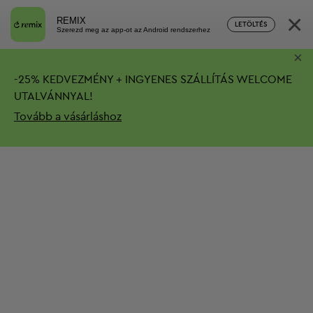
×
REMIX
LETÖLTÉS
Szerezd meg az app-ot az Android rendszerhez
×
-
25%
KEDVEZMÉNY + INGYENES SZÁLLÍTÁS
WELCOME
UTALVÁNNYAL!
Tovább a vásárláshoz