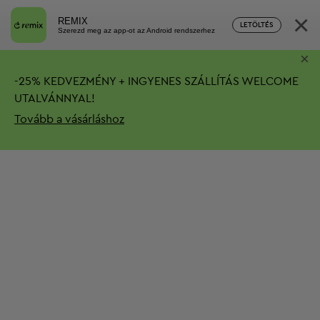
×
REMIX
LETÖLTÉS
Szerezd meg az app-ot az Android rendszerhez
×
-
25%
KEDVEZMÉNY + INGYENES SZÁLLÍTÁS
WELCOME
UTALVÁNNYAL!
Tovább a vásárláshoz