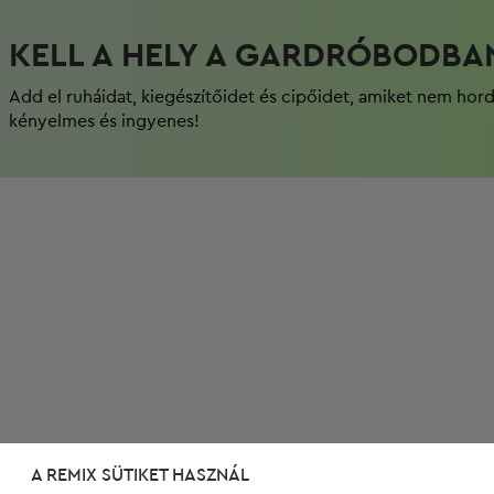
KELL A HELY A GARDRÓBODBA
Add el ruháidat, kiegészítőidet és cipőidet, amiket nem hor
kényelmes és ingyenes!
A REMIX SÜTIKET HASZNÁL