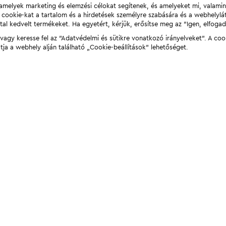
t, amelyek marketing és elemzési célokat segítenek, és amelyeket mi, valami
a cookie-kat a tartalom és a hirdetések személyre szabására és a webhelyl
tal kedvelt termékeket. Ha egyetért, kérjük, erősítse meg az "Igen, elfog
agy keresse fel az "Adatvédelmi és sütikre vonatkozó irányelveket". A coo
tja a webhely alján található „Cookie-beállítások” lehetőséget.