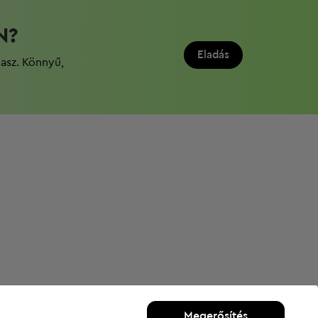
N?
Eladás
dasz. Könnyű,
Megerősítés