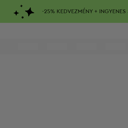
-
25%
KEDVEZMÉNY + INGYENES 