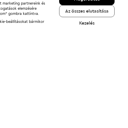
nt marketing partnereink és
átogatások elemzésére
Az összes elutasítása
adom" gombra kattintva.
kie-beállításokat bármikor
Kezelés