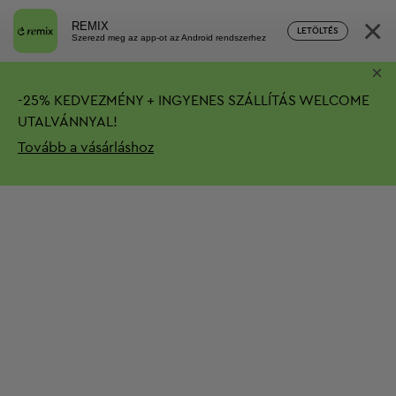
×
REMIX
LETÖLTÉS
Szerezd meg az app-ot az Android rendszerhez
×
-
25%
KEDVEZMÉNY + INGYENES SZÁLLÍTÁS
WELCOME
UTALVÁNNYAL!
Tovább a vásárláshoz