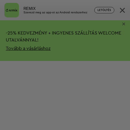
×
REMIX
LETÖLTÉS
Szerezd meg az app-ot az Android rendszerhez
×
-
25%
KEDVEZMÉNY + INGYENES SZÁLLÍTÁS
WELCOME
UTALVÁNNYAL!
Tovább a vásárláshoz