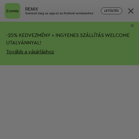
×
REMIX
LETÖLTÉS
Szerezd meg az app-ot az Android rendszerhez
×
-
25%
KEDVEZMÉNY + INGYENES SZÁLLÍTÁS
WELCOME
UTALVÁNNYAL!
Tovább a vásárláshoz