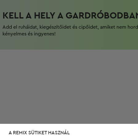
KELL A HELY A GARDRÓBODBA
Add el ruháidat, kiegészítőidet és cipőidet, amiket nem hor
kényelmes és ingyenes!
A REMIX SÜTIKET HASZNÁL