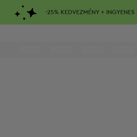
-
25%
KEDVEZMÉNY + INGYENES 