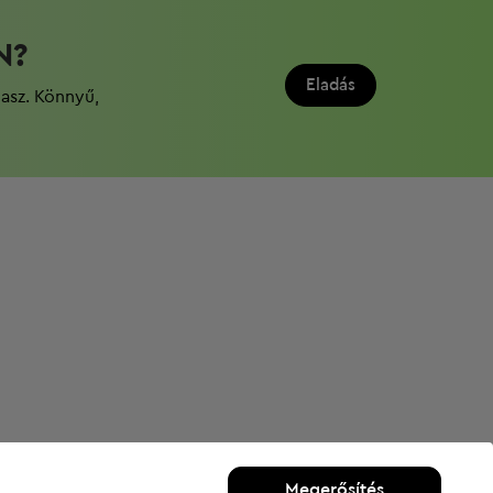
N?
Eladás
dasz. Könnyű,
Megerősítés