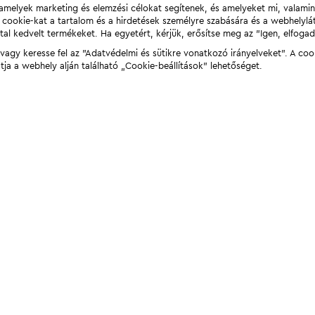
t, amelyek marketing és elemzési célokat segítenek, és amelyeket mi, valami
a cookie-kat a tartalom és a hirdetések személyre szabására és a webhelyl
tal kedvelt termékeket. Ha egyetért, kérjük, erősítse meg az "Igen, elfog
agy keresse fel az "Adatvédelmi és sütikre vonatkozó irányelveket". A coo
tja a webhely alján található „Cookie-beállítások” lehetőséget.