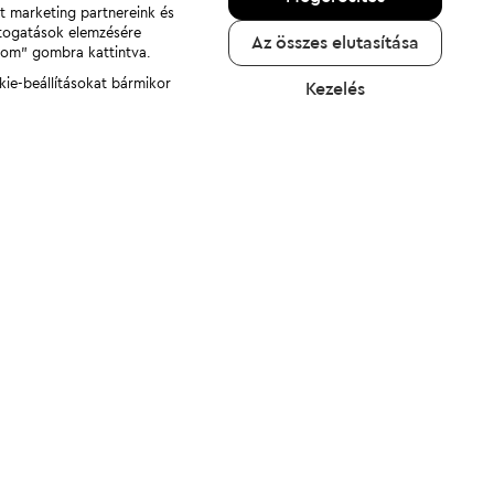
nt marketing partnereink és
átogatások elemzésére
Az összes elutasítása
adom" gombra kattintva.
kie-beállításokat bármikor
Kezelés