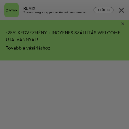
×
REMIX
LETÖLTÉS
Szerezd meg az app-ot az Android rendszerhez
×
-
25%
KEDVEZMÉNY + INGYENES SZÁLLÍTÁS
WELCOME
UTALVÁNNYAL!
Tovább a vásárláshoz