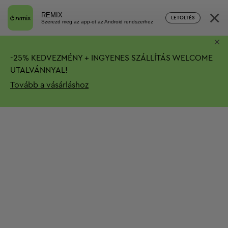
×
REMIX
LETÖLTÉS
Szerezd meg az app-ot az Android rendszerhez
×
-
25%
KEDVEZMÉNY + INGYENES SZÁLLÍTÁS
WELCOME
UTALVÁNNYAL!
Tovább a vásárláshoz