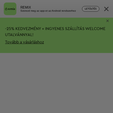
×
REMIX
LETÖLTÉS
Szerezd meg az app-ot az Android rendszerhez
×
-
25%
KEDVEZMÉNY + INGYENES SZÁLLÍTÁS
WELCOME
UTALVÁNNYAL!
Tovább a vásárláshoz