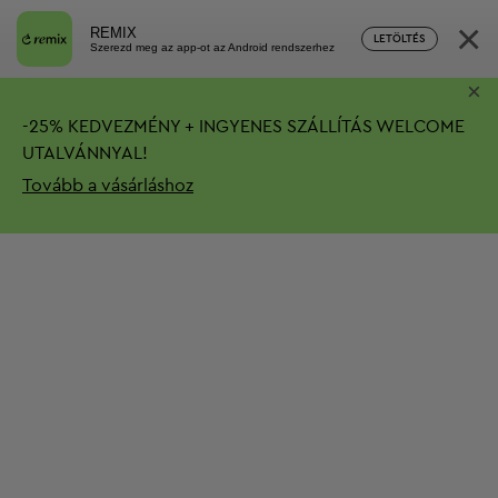
×
REMIX
LETÖLTÉS
Szerezd meg az app-ot az Android rendszerhez
×
-
25%
KEDVEZMÉNY + INGYENES SZÁLLÍTÁS
WELCOME
UTALVÁNNYAL!
Tovább a vásárláshoz