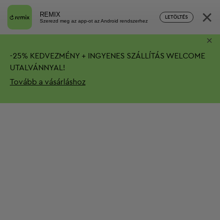
×
REMIX
LETÖLTÉS
Szerezd meg az app-ot az Android rendszerhez
×
-
25%
KEDVEZMÉNY + INGYENES SZÁLLÍTÁS
WELCOME
UTALVÁNNYAL!
Tovább a vásárláshoz