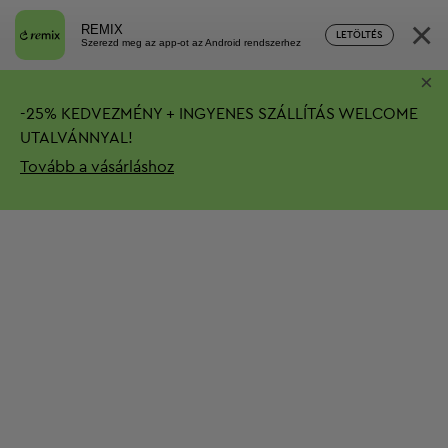
×
REMIX
LETÖLTÉS
Szerezd meg az app-ot az Android rendszerhez
×
-
25%
KEDVEZMÉNY + INGYENES SZÁLLÍTÁS
WELCOME
UTALVÁNNYAL!
Tovább a vásárláshoz