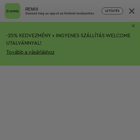
×
REMIX
LETÖLTÉS
Szerezd meg az app-ot az Android rendszerhez
×
-
25%
KEDVEZMÉNY + INGYENES SZÁLLÍTÁS
WELCOME
UTALVÁNNYAL!
Tovább a vásárláshoz