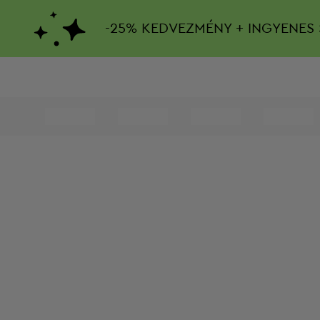
-
25%
KEDVEZMÉNY + INGYENES 