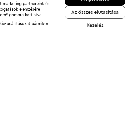
nt marketing partnereink és
átogatások elemzésére
Az összes elutasítása
adom" gombra kattintva.
kie-beállításokat bármikor
Kezelés