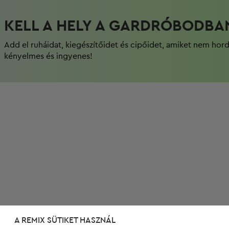
KELL A HELY A GARDRÓBODBA
Add el ruháidat, kiegészítőidet és cipőidet, amiket nem hor
kényelmes és ingyenes!
A REMIX SÜTIKET HASZNÁL