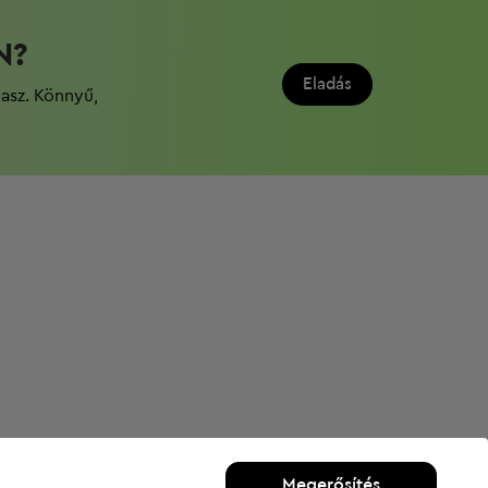
N?
Eladás
dasz. Könnyű,
Megerősítés