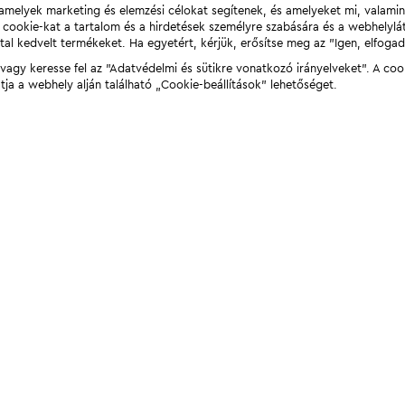
t, amelyek marketing és elemzési célokat segítenek, és amelyeket mi, valami
a cookie-kat a tartalom és a hirdetések személyre szabására és a webhelyl
tal kedvelt termékeket. Ha egyetért, kérjük, erősítse meg az "Igen, elfog
agy keresse fel az "Adatvédelmi és sütikre vonatkozó irányelveket". A coo
tja a webhely alján található „Cookie-beállítások” lehetőséget.