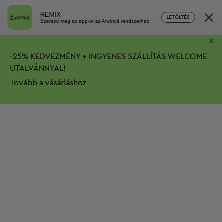
×
REMIX
LETÖLTÉS
Szerezd meg az app-ot az Android rendszerhez
×
-
25%
KEDVEZMÉNY + INGYENES SZÁLLÍTÁS
WELCOME
UTALVÁNNYAL!
Tovább a vásárláshoz