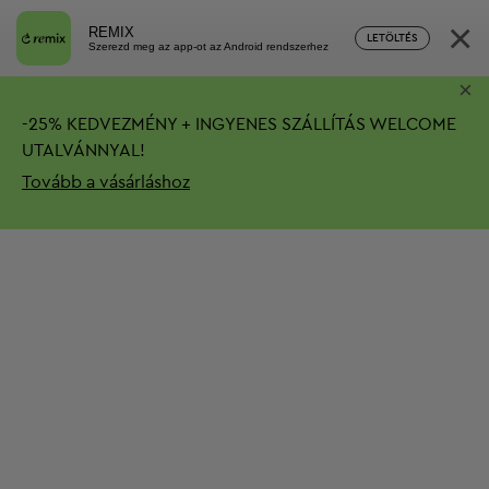
×
REMIX
LETÖLTÉS
Szerezd meg az app-ot az Android rendszerhez
×
-
25%
KEDVEZMÉNY + INGYENES SZÁLLÍTÁS
WELCOME
UTALVÁNNYAL!
Tovább a vásárláshoz