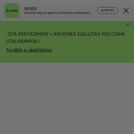
×
REMIX
LETÖLTÉS
Szerezd meg az app-ot az Android rendszerhez
×
-
25%
KEDVEZMÉNY + INGYENES SZÁLLÍTÁS
WELCOME
UTALVÁNNYAL!
Tovább a vásárláshoz