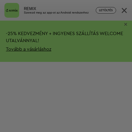
×
REMIX
LETÖLTÉS
Szerezd meg az app-ot az Android rendszerhez
×
-
25%
KEDVEZMÉNY + INGYENES SZÁLLÍTÁS
WELCOME
UTALVÁNNYAL!
Tovább a vásárláshoz