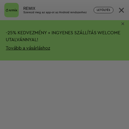
×
REMIX
LETÖLTÉS
Szerezd meg az app-ot az Android rendszerhez
×
-
25%
KEDVEZMÉNY + INGYENES SZÁLLÍTÁS
WELCOME
UTALVÁNNYAL!
Tovább a vásárláshoz