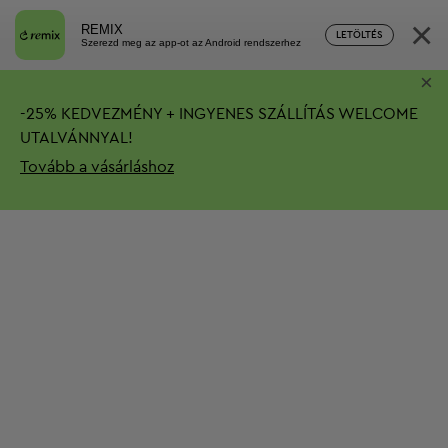
×
REMIX
LETÖLTÉS
Szerezd meg az app-ot az Android rendszerhez
×
-
25%
KEDVEZMÉNY + INGYENES SZÁLLÍTÁS
WELCOME
UTALVÁNNYAL!
Tovább a vásárláshoz