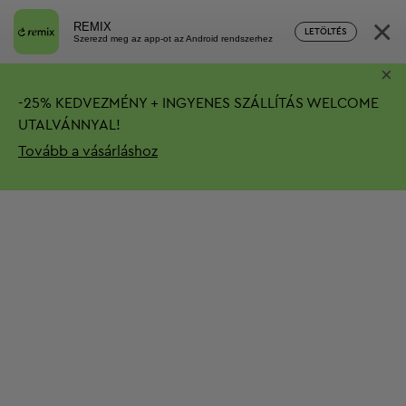
×
REMIX
LETÖLTÉS
Szerezd meg az app-ot az Android rendszerhez
×
-
25%
KEDVEZMÉNY + INGYENES SZÁLLÍTÁS
WELCOME
UTALVÁNNYAL!
Tovább a vásárláshoz