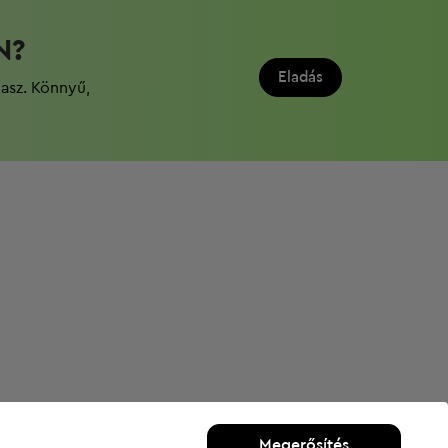
N?
Eladás
dasz. Könnyű,
Megerősítés