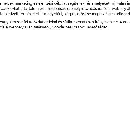
t, amelyek marketing és elemzési célokat segítenek, és amelyeket mi, valami
a cookie-kat a tartalom és a hirdetések személyre szabására és a webhelyl
tal kedvelt termékeket. Ha egyetért, kérjük, erősítse meg az "Igen, elfog
agy keresse fel az "Adatvédelmi és sütikre vonatkozó irányelveket". A coo
tja a webhely alján található „Cookie-beállítások” lehetőséget.