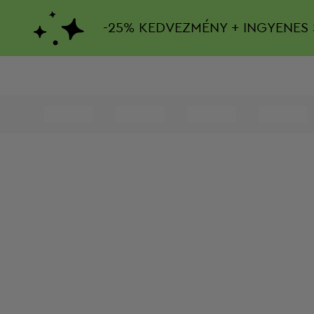
-
25%
KEDVEZMÉNY + INGYENES 