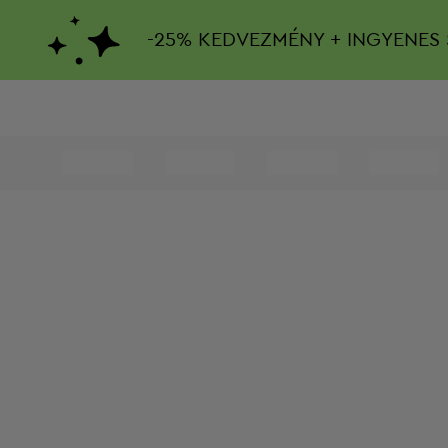
-
25%
KEDVEZMÉNY + INGYENES 