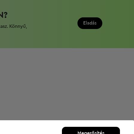
N?
Eladás
dasz. Könnyű,
Megerősítés