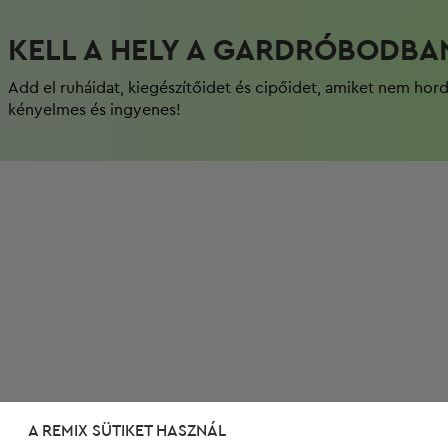
KELL A HELY A GARDRÓBODBA
Add el ruháidat, kiegészítőidet és cipőidet, amiket nem hor
kényelmes és ingyenes!
A REMIX SÜTIKET HASZNÁL