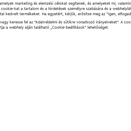
t, amelyek marketing és elemzési célokat segítenek, és amelyeket mi, valami
a cookie-kat a tartalom és a hirdetések személyre szabására és a webhelyl
tal kedvelt termékeket. Ha egyetért, kérjük, erősítse meg az "Igen, elfog
agy keresse fel az "Adatvédelmi és sütikre vonatkozó irányelveket". A coo
tja a webhely alján található „Cookie-beállítások” lehetőséget.