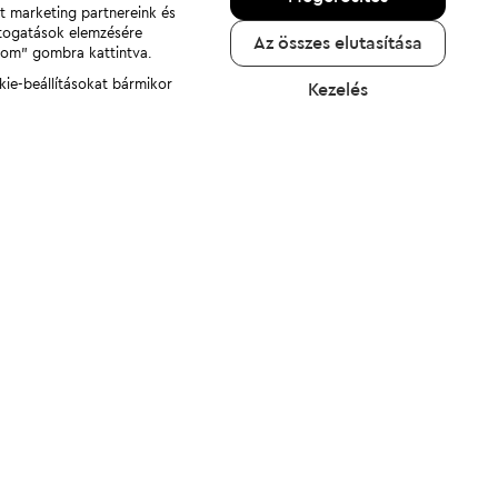
nt marketing partnereink és
átogatások elemzésére
Az összes elutasítása
adom" gombra kattintva.
kie-beállításokat bármikor
Kezelés