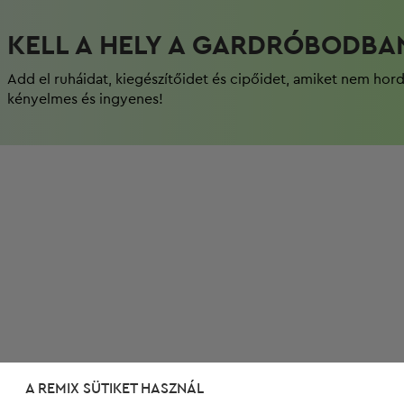
KELL A HELY A GARDRÓBODBA
Add el ruháidat, kiegészítőidet és cipőidet, amiket nem hor
kényelmes és ingyenes!
A REMIX SÜTIKET HASZNÁL