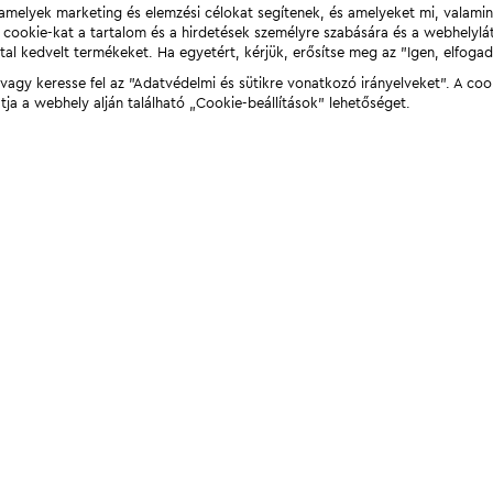
t, amelyek marketing és elemzési célokat segítenek, és amelyeket mi, valami
a cookie-kat a tartalom és a hirdetések személyre szabására és a webhelyl
tal kedvelt termékeket. Ha egyetért, kérjük, erősítse meg az "Igen, elfog
agy keresse fel az "Adatvédelmi és sütikre vonatkozó irányelveket". A coo
tja a webhely alján található „Cookie-beállítások” lehetőséget.