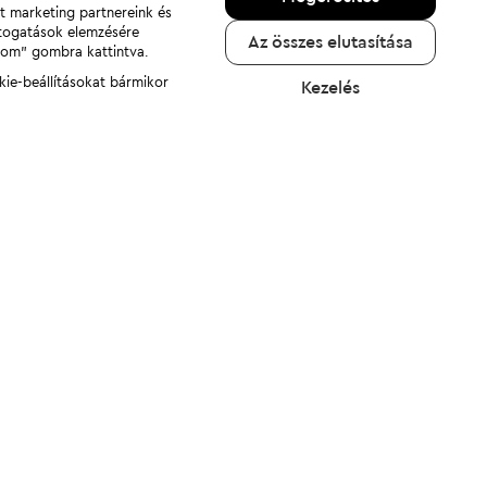
nt marketing partnereink és
átogatások elemzésére
Az összes elutasítása
adom" gombra kattintva.
kie-beállításokat bármikor
Kezelés