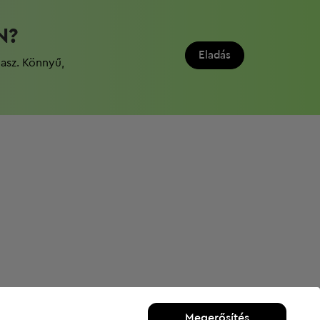
N?
Eladás
dasz. Könnyű,
Megerősítés