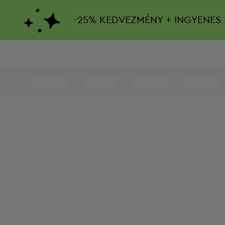
-
25%
KEDVEZMÉNY + INGYENES 