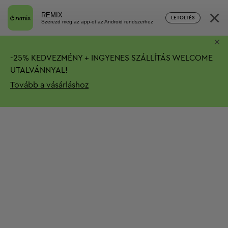
×
REMIX
LETÖLTÉS
Szerezd meg az app-ot az Android rendszerhez
×
-
25%
KEDVEZMÉNY + INGYENES SZÁLLÍTÁS
WELCOME
UTALVÁNNYAL!
Tovább a vásárláshoz