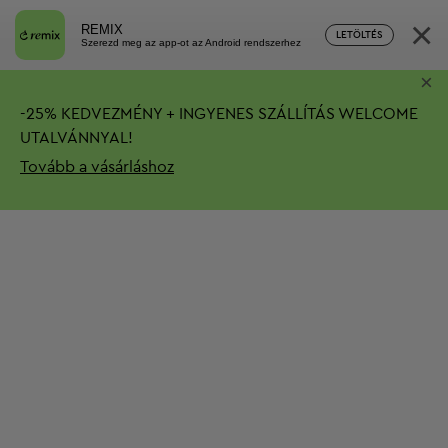
×
REMIX
LETÖLTÉS
Szerezd meg az app-ot az Android rendszerhez
×
-
25%
KEDVEZMÉNY + INGYENES SZÁLLÍTÁS
WELCOME
UTALVÁNNYAL!
Tovább a vásárláshoz