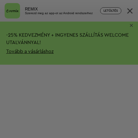
×
REMIX
LETÖLTÉS
Szerezd meg az app-ot az Android rendszerhez
×
-
25%
KEDVEZMÉNY + INGYENES SZÁLLÍTÁS
WELCOME
UTALVÁNNYAL!
Tovább a vásárláshoz