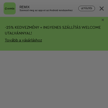
×
REMIX
LETÖLTÉS
Szerezd meg az app-ot az Android rendszerhez
×
-
25%
KEDVEZMÉNY + INGYENES SZÁLLÍTÁS
WELCOME
UTALVÁNNYAL!
Tovább a vásárláshoz