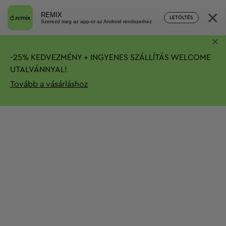
×
REMIX
LETÖLTÉS
Szerezd meg az app-ot az Android rendszerhez
×
-
25%
KEDVEZMÉNY + INGYENES SZÁLLÍTÁS
WELCOME
UTALVÁNNYAL!
Tovább a vásárláshoz