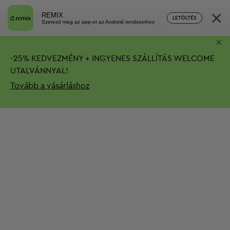
×
REMIX
LETÖLTÉS
Szerezd meg az app-ot az Android rendszerhez
×
-
25%
KEDVEZMÉNY + INGYENES SZÁLLÍTÁS
WELCOME
UTALVÁNNYAL!
Tovább a vásárláshoz