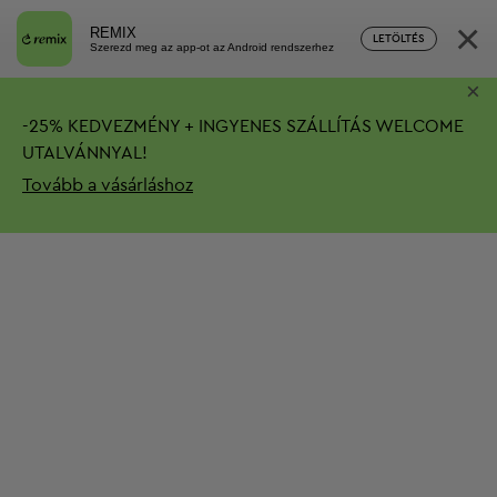
×
REMIX
LETÖLTÉS
Szerezd meg az app-ot az Android rendszerhez
×
-
25%
KEDVEZMÉNY + INGYENES SZÁLLÍTÁS
WELCOME
UTALVÁNNYAL!
Tovább a vásárláshoz