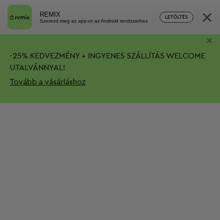
×
REMIX
LETÖLTÉS
Szerezd meg az app-ot az Android rendszerhez
×
-
25%
KEDVEZMÉNY + INGYENES SZÁLLÍTÁS
WELCOME
UTALVÁNNYAL!
Tovább a vásárláshoz