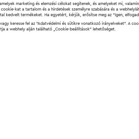
t, amelyek marketing és elemzési célokat segítenek, és amelyeket mi, valami
a cookie-kat a tartalom és a hirdetések személyre szabására és a webhelyl
tal kedvelt termékeket. Ha egyetért, kérjük, erősítse meg az "Igen, elfog
agy keresse fel az "Adatvédelmi és sütikre vonatkozó irányelveket". A coo
tja a webhely alján található „Cookie-beállítások” lehetőséget.