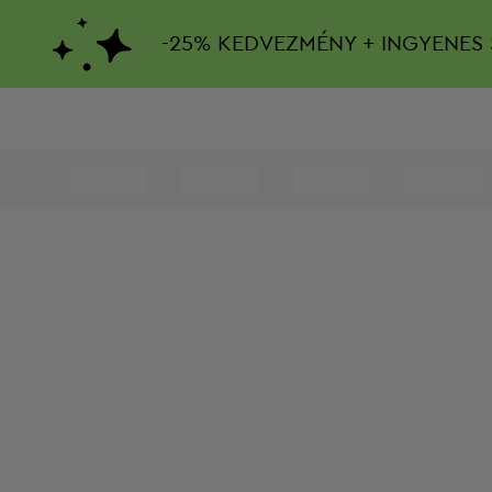
-
25%
KEDVEZMÉNY + INGYENES 