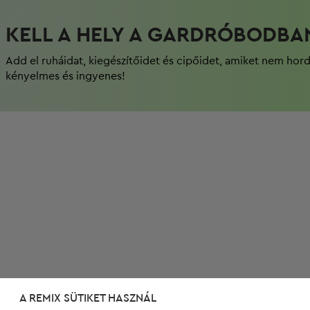
KELL A HELY A GARDRÓBODBA
Add el ruháidat, kiegészítőidet és cipőidet, amiket nem hor
kényelmes és ingyenes!
A REMIX SÜTIKET HASZNÁL