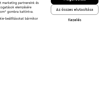
nt marketing partnereink és
átogatások elemzésére
Az összes elutasítása
adom" gombra kattintva.
kie-beállításokat bármikor
Kezelés