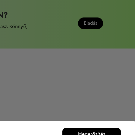
N?
Eladás
dasz. Könnyű,
Megerősítés