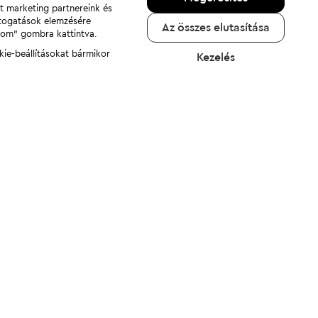
nt marketing partnereink és
átogatások elemzésére
Az összes elutasítása
adom" gombra kattintva.
kie-beállításokat bármikor
Kezelés