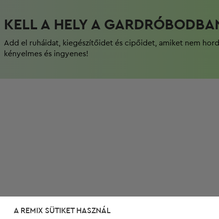
KELL A HELY A GARDRÓBODBA
Add el ruháidat, kiegészítőidet és cipőidet, amiket nem hor
kényelmes és ingyenes!
A REMIX SÜTIKET HASZNÁL