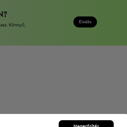
N?
Eladás
dasz. Könnyű,
Megerősítés