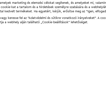
t, amelyek marketing és elemzési célokat segítenek, és amelyeket mi, valami
a cookie-kat a tartalom és a hirdetések személyre szabására és a webhelyl
tal kedvelt termékeket. Ha egyetért, kérjük, erősítse meg az "Igen, elfog
agy keresse fel az "Adatvédelmi és sütikre vonatkozó irányelveket". A coo
tja a webhely alján található „Cookie-beállítások” lehetőséget.