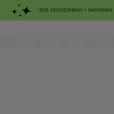
-
25%
KEDVEZMÉNY + INGYENES 