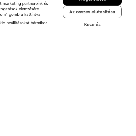
nt marketing partnereink és
átogatások elemzésére
Az összes elutasítása
adom" gombra kattintva.
kie-beállításokat bármikor
Kezelés