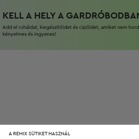
KELL A HELY A GARDRÓBODBA
Add el ruháidat, kiegészítőidet és cipőidet, amiket nem hor
kényelmes és ingyenes!
A REMIX SÜTIKET HASZNÁL