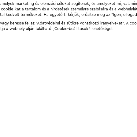
t, amelyek marketing és elemzési célokat segítenek, és amelyeket mi, valami
a cookie-kat a tartalom és a hirdetések személyre szabására és a webhelyl
tal kedvelt termékeket. Ha egyetért, kérjük, erősítse meg az "Igen, elfog
agy keresse fel az "Adatvédelmi és sütikre vonatkozó irányelveket". A coo
tja a webhely alján található „Cookie-beállítások” lehetőséget.