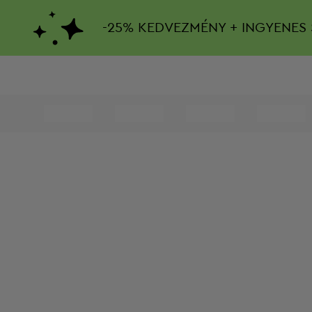
-
25%
KEDVEZMÉNY + INGYENES 