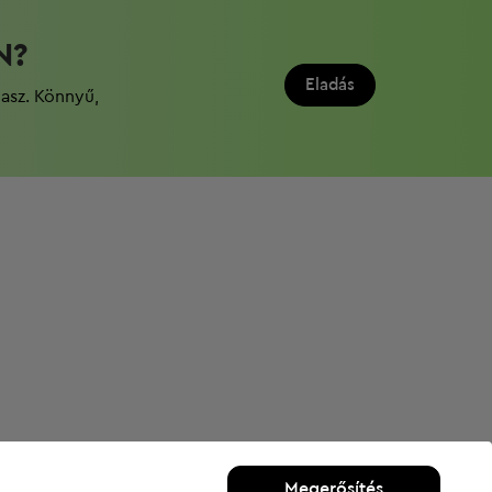
N?
Eladás
dasz. Könnyű,
Megerősítés