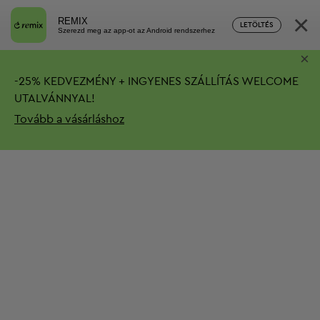
×
REMIX
LETÖLTÉS
Szerezd meg az app-ot az Android rendszerhez
×
-
25%
KEDVEZMÉNY + INGYENES SZÁLLÍTÁS
WELCOME
UTALVÁNNYAL!
Tovább a vásárláshoz