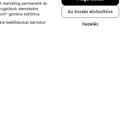
nt marketing partnereink és
átogatások elemzésére
Az összes elutasítása
adom" gombra kattintva.
kie-beállításokat bármikor
Kezelés