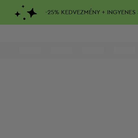
-
25%
KEDVEZMÉNY + INGYENES 