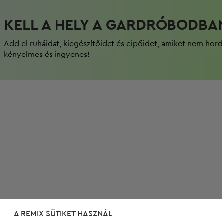
KELL A HELY A GARDRÓBODBA
Add el ruháidat, kiegészítőidet és cipőidet, amiket nem hor
kényelmes és ingyenes!
A REMIX SÜTIKET HASZNÁL