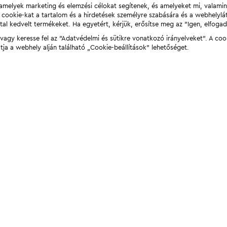
t, amelyek marketing és elemzési célokat segítenek, és amelyeket mi, valami
a cookie-kat a tartalom és a hirdetések személyre szabására és a webhelyl
tal kedvelt termékeket. Ha egyetért, kérjük, erősítse meg az "Igen, elfog
agy keresse fel az "Adatvédelmi és sütikre vonatkozó irányelveket". A coo
tja a webhely alján található „Cookie-beállítások” lehetőséget.