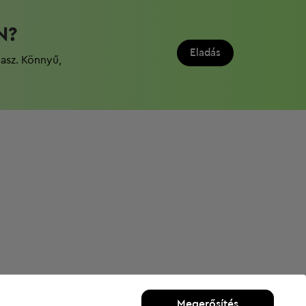
N?
Eladás
dasz. Könnyű,
Megerősítés