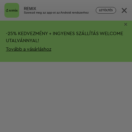
×
REMIX
LETÖLTÉS
Szerezd meg az app-ot az Android rendszerhez
×
-
25%
KEDVEZMÉNY + INGYENES SZÁLLÍTÁS
WELCOME
UTALVÁNNYAL!
Tovább a vásárláshoz