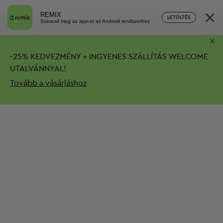
×
REMIX
LETÖLTÉS
Szerezd meg az app-ot az Android rendszerhez
×
-
25%
KEDVEZMÉNY + INGYENES SZÁLLÍTÁS
WELCOME
UTALVÁNNYAL!
Tovább a vásárláshoz